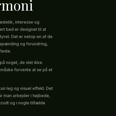
rmoni
stetik, interesse og
rt bed er designet til at
ret. Det er netop en af de
g spænding og forundring,
leste.
 på noget, de slet ikke
 måske forvente at se på et
n leg og visuel effekt. Det
når man arbejder i højbede,
rudt og i nogle tilfælde