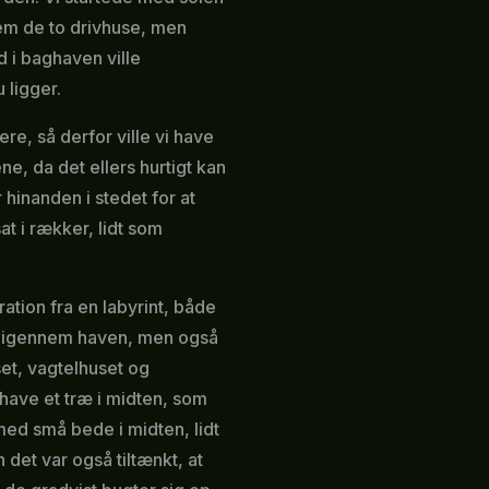
em de to drivhuse, men
rd i baghaven ville
 ligger.
ere, så derfor ville vi have
e, da det ellers hurtigt kan
hinanden i stedet for at
at i rækker, lidt som
tion fra en labyrint, både
g igennem haven, men også
et, vagtelhuset og
have et træ i midten, som
med små bede i midten, lidt
n det var også tiltænkt, at