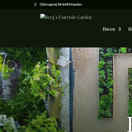
Olstrupvej 34 4690 Haslev
Haven
H