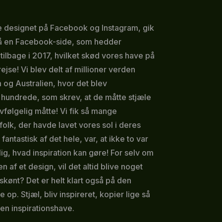
gde designet på Facebook og Instagram, gik
 på en Facebook-side, som hedder
lbage i 2017, hvilket skød vores have på
e! Vi blev delt af millioner verden
m og Australien, hvor det blev
 hundrede, som skrev, at de måtte stjæle
vfølgelig måtte! Vi fik så mange
 folk, der havde lavet vores sol i deres
antastisk af det hele, var, at ikke to var
lig, hvad inspiration kan gøre! For selv om
 af et design, vil det altid blive noget
 skønt? Det er helt klart også på den
 op. Stjæl, bliv inspireret, kopier lige så
r en inspirationshave.