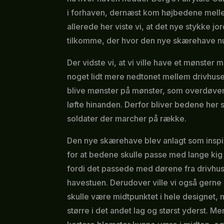
i forhaven, dernæst kom højbedene mell
allerede her viste vi, at det nye stykke jo
tilkomme, der hvor den nye skærehave nu
Der vidste vi, at vi ville have et mønster m
noget lidt mere nedtonet mellem drivhusen
blive mønster på mønster, som overdøver 
løfte hinanden. Derfor bliver bedene her s
soldater der marcher på række.
Den nye skærehave blev anlagt som inspira
for at bedene skulle passe med lange ki
fordi det passede med dørene fra drivhus
havestuen. Derudover ville vi også gerne 
skulle være midtpunktet i hele designet, 
større i det andet lag og størst yderst. Me