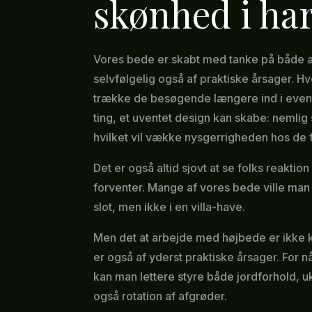
skønhed i ha
Vores bede er skabt med tanke på både æ
selvfølgelig også af praktiske årsager. Hve
trække de besøgende længere ind i eventy
ting, et uventet design kan skabe: nemli
hvilket vil vække nysgerrigheden hos de f
Det er også altid sjovt at se folks reaktion
forventer. Mange af vores bede ville man
slot, men ikke i en villa-have.
Men det at arbejde med højbede er ikke ku
er også af yderst praktiske årsager. For 
kan man lettere styre både jordforhold, uk
også rotation af afgrøder.