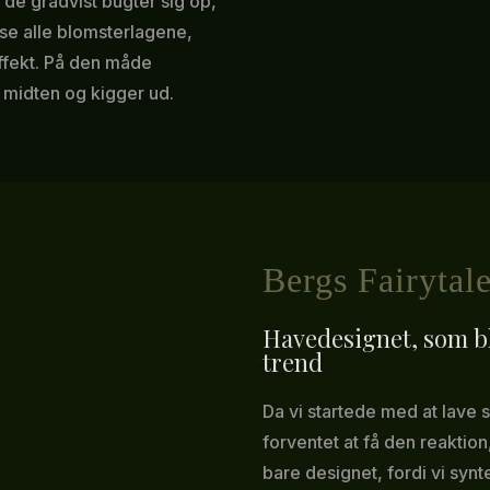
de gradvist bugter sig op,
 se alle blomsterlagene,
effekt. På den måde
i midten og kigger ud.
Bergs Fairytal
Havedesignet, som 
trend
Da vi startede med at lave 
forventet at få den reaktion
bare designet, fordi vi syn