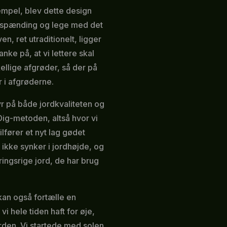
empel, blev dette design
e spænding og lege med det
n, ret utraditionelt, ligger
ke på, at vi lettere skal
ellige afgrøder, så der på
 i afgrøderne.
r på både jordkvaliteten og
Dig-metoden, altså hvor vi
ilfører et nyt lag gødet
ikke synker i jordhøjde, og
ingsrige jord, de har brug
kan også fortælle en
vi hele tiden haft for øje,
rden. Vi startede med solen