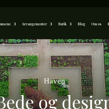
ønsene
Arrangementer
Butik
Blog
Om os
Haven
Bede og desig