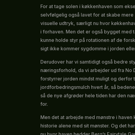
For at tage solen i køkkenhaven som eks
selvfølgelig også lavet for at skabe mer
visuelle udtryk, særligt nu hvor køkkenhave
i forhaven. Men det er også bygget med tan
kunne holde styr på rotationen af de forsk
sigt ikke kommer sygdomme i jorden eller
Derudover har vi samtidigt også bedre sty
næringsforhold, da vi arbejder ud fra No 
forstyrrer jorden mindst muligt og derfor t
jordforbedringsmulch hvert år, så bedene 
så de nye afgrøder hele tiden har den nær
for.
Men det at arbejde med mønstre i haven 
historie alene med sit mønster. Og det har 
nu hvor haven hedder Berg’s Fairytale Ga