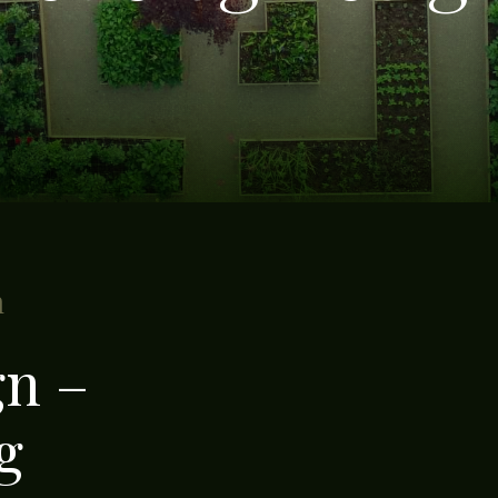
n
gn –
g