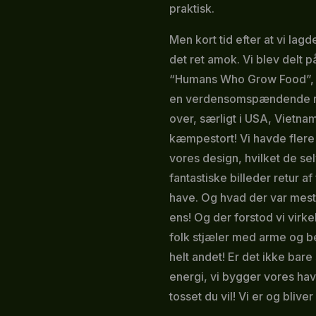
praktisk.
Men kort tid efter at vi la
det ret amok. Vi blev delt
“Humans Who Grow Food”, ti
en verdensomspændende rejs
over, særligt i USA, Vietna
kæmpestort! Vi havde flere
vores design, hvilket de sel
fantastiske billeder retur af
have. Og hvad der var mest f
ens! Og der forstod vi virke
folk stjæler med arme og ben
helt andet! Er det ikke bare
energi, vi bygger vores have
tosset du vil! Vi er og blive