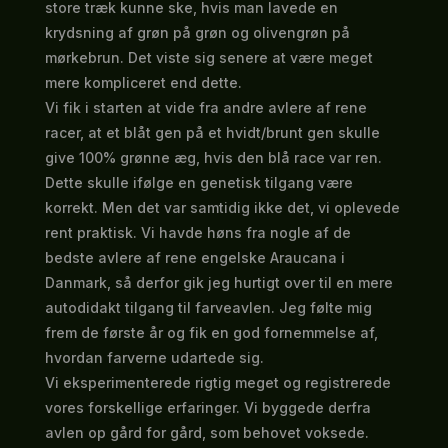
store træk kunne ske, hvis man lavede en
krydsning af grøn på grøn og olivengrøn på
mørkebrun. Det viste sig senere at være meget
mere kompliceret end dette.
Vi fik i starten at vide fra andre avlere af rene
racer, at et blåt gen på et hvidt/brunt gen skulle
give 100% grønne æg, hvis den blå race var ren.
Dette skulle ifølge en genetisk tilgang være
korrekt. Men det var samtidig ikke det, vi oplevede
rent praktisk. Vi havde høns fra nogle af de
bedste avlere af rene engelske Araucana i
Danmark, så derfor gik jeg hurtigt over til en mere
autodidakt tilgang til farveavlen. Jeg følte mig
frem de første år og fik en god fornemmelse af,
hvordan farverne udartede sig.
Vi eksperimenterede rigtig meget og registrerede
vores forskellige erfaringer. Vi byggede derfra
avlen op gård for gård, som behovet voksede.