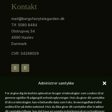
Kontakt
mail@bergsfairytalegarden.dk
Tlf. 5080 8484
Olstrupvej 34
4690 Haslev
Danmark
CVR: 34268029
Administrer samtykke
Information
For at give dig de bedste oplevelser bruger vi teknologier som cookies til at
Handelsbetingelser
gemme og/eller få adgang til enhedsoplysninger. Hvis du giver dit samtykke
til disse teknologier, kan vi behandle data som f.eks. browsingadfærd eller
unikke ID'er på dette websted. Hvis du ikke giver dit samtykke eller trækker
dit samtykke tilbage, kan det have en negativ indvirkning på visse funktioner