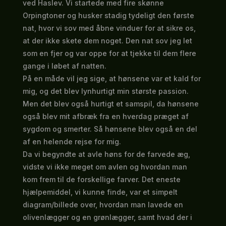
ved Haslev. Vi startede med fire skønne
Orpingtoner og husker stadig tydeligt den første
nat, hvor vi sov med åbne vinduer for at sikre os,
at der ikke skete dem noget. Den nat sov jeg let
som en fjer og var oppe for at tjekke til dem flere
gange i løbet af natten.
På en måde vil jeg sige, at hønsene var et kald for
mig, og det blev lynhurtigt min største passion.
Men det blev også hurtigt et samspil, da hønsene
også blev mit afbræk fra en hverdag præget af
sygdom og smerter. Så hønsene blev også en del
af en helende rejse for mig.
Da vi begyndte at avle høns for de farvede æg,
vidste vi ikke meget om avlen og hvordan man
kom frem til de forskellige farver. Det eneste
hjælpemiddel, vi kunne finde, var et simpelt
diagram/billede over, hvordan man lavede en
olivenlægger og en grønlægger, samt hvad der i