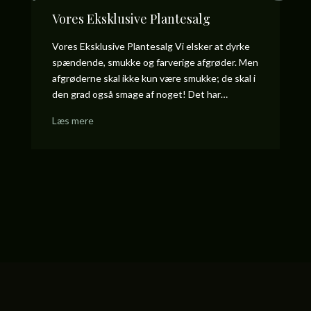
Vores Eksklusive Plantesalg
E
Vores Eksklusive Plantesalg Vi elsker at dyrke
En
spændende, smukke og farverige afgrøder. Men
Be
afgrøderne skal ikke kun være smukke; de skal i
pr
den grad også smage af noget! Det har…
fa
Læs mere
L